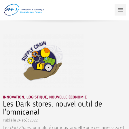
Aller
au
contenu
principal
INNOVATION, LOGISTIQUE, NOUVELLE ÉCONOMIE
Les Dark stores, nouvel outil de
l'omnicanal
Publié le
24 août 2022
Les
Dark Stores
, un intitulé qui nous rappelle une certaine saga et