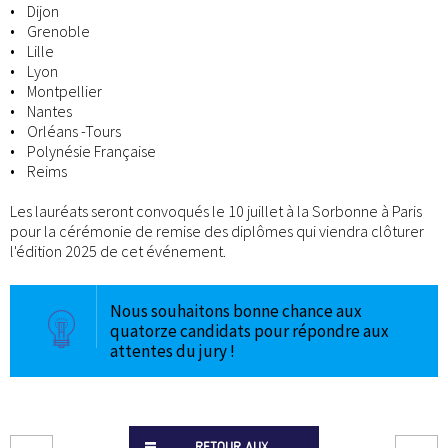
• Dijon
• Grenoble
• Lille
• Lyon
• Montpellier
• Nantes
• Orléans -Tours
• Polynésie Française
• Reims
Les lauréats seront convoqués le 10 juillet à la Sorbonne à Paris
pour la cérémonie de remise des diplômes qui viendra clôturer
l'édition 2025 de cet événement.
Nous souhaitons bonne chance aux
quatorze candidats pour répondre aux
attentes du jury !
RETOUR AUX