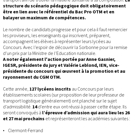
structure du scénario pédagogique doit obligatoirement
être en lien avec le référentiel du Bac Pro OTM et en
balayer un maximum de compétences.
Le nombre de candidats progresse et pour cela il faut remercier
les proviseurs, les enseignants qui inscrivent, préparent,
accompagnent les élèves à représenter leurs lycées au
Concours. Avec l’espoir de découvrir la Sorbonne pour la remise
d’un prix par la Ministre de l’Education nationale.
A noter également l'action portée par Anne Gasnier,
IGESR, présidente du jury et Valérie Leblond, IEN, vice-
présidente du concours qui œuvrent à la promotion et au
rayonnement du CGM OTM.
Cette année,
127 lycéens inscrits
au Concours par leurs
établissements scolaires (sur proposition de leur professeur de
transport logistique généralement) ont planché sur le sujet
d’admissibilité.
14
d’entre eux ont réussi à passer cette étape. Ils
seront convoqués à
l’épreuve d’admission qui aura lieu les 26
et 27 mai prochains
et représenteront les académies suivantes :
• Clermont-Ferrand