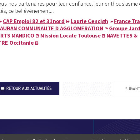
s nos partenaires pour leur confiance, leur enthousiasme e
tés, ce bel évènement...
CAP Emploi 82 et 31nord
Laurie Cencigh
France Tra
AUBAN COMMUNAUTE D AGGLOMERATION
Groupe Jard
RTS MANDICO
Mission Locale Toulouse
NAVETTES &
RE Occitanie
RETOUR AUX ACTUALITÉS
SUIVANT
Footer
QUI SOMM