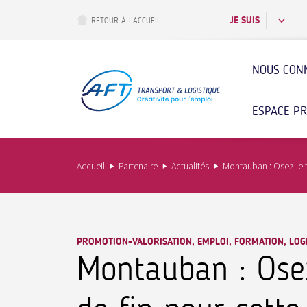
Aller
au
JE SUIS
RETOUR À L’ACCUEIL
contenu
principal
NOUS CON
ESPACE P
Accueil
Partenaire
Actualités
Montauban : Osez le t
PROMOTION-VALORISATION, EMPLOI, FORMATION, LOGI
Montauban : Osez