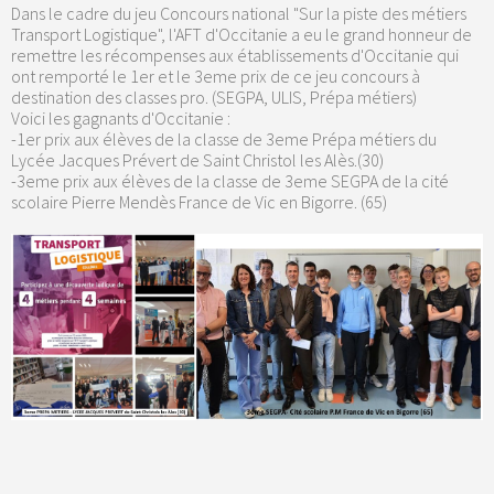
Dans le cadre du jeu Concours national "Sur la piste des métiers
Transport Logistique", l'AFT d'Occitanie a eu le grand honneur de
remettre les récompenses aux établissements d'Occitanie qui
ont remporté le 1er et le 3eme prix de ce jeu concours à
destination des classes pro. (SEGPA, ULIS, Prépa métiers)
Voici les gagnants d'Occitanie :
-1er prix aux élèves de la classe de 3eme Prépa métiers du
Lycée Jacques Prévert de Saint Christol les Alès.(30)
-3eme prix aux élèves de la classe de 3eme SEGPA de la cité
scolaire Pierre Mendès France de Vic en Bigorre. (65)