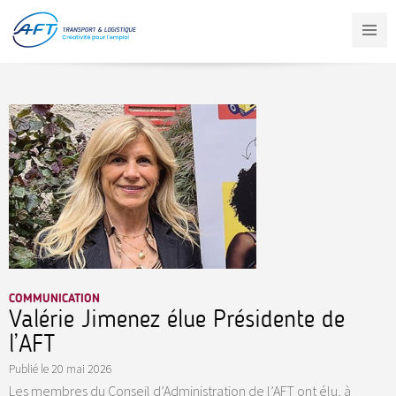
Aller
au
contenu
principal
COMMUNICATION
Valérie Jimenez élue Présidente de
l’AFT
Publié le
20 mai 2026
Les membres du Conseil d’Administration de l’AFT ont élu, à