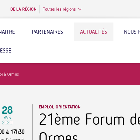
DE LA RÉGION
Toutes les régions
NAÎTRE
PARTENAIRES
ACTUALITÉS
NOUS 
RESSE
oi à Ormes
28
EMPLOI, ORIENTATION
21ème Forum de
AVR
2020
00
à
17h30
Ormes
ce Seigneuret