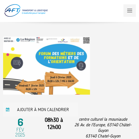
Aller
au
contenu
principal
AJOUTER À MON CALENDRIER
6
08h30
à
centre culturel la mouniaude
26 Av. de l'Europe, 63140 Châtel-
12h00
FÉV
Guyon
2025
63140
Chatel-Guyon