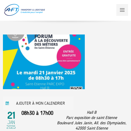
Aller
au
contenu
principal
AJOUTER À MON CALENDRIER
21
08h30
à
17h00
Hall B
Parc exposition de saint Etienne
JAN
Boulevard Jules Janin, All. des Olympiades,
2025
42000
Saint Etienne