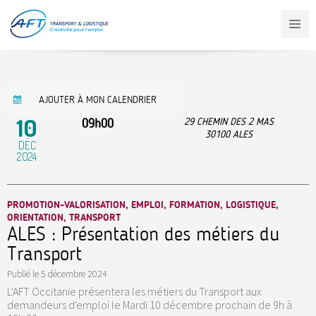
Aller
au
contenu
principal
AJOUTER À MON CALENDRIER
10
09h00
29 CHEMIN DES 2 MAS
30100
ALES
DÉC
2024
PROMOTION-VALORISATION, EMPLOI, FORMATION, LOGISTIQUE,
ORIENTATION, TRANSPORT
ALES : Présentation des métiers du
Transport
Publié le
5 décembre 2024
L'AFT Occitanie présentera les métiers du Transport aux
demandeurs d'emploi le Mardi 10 décembre prochain de 9h à