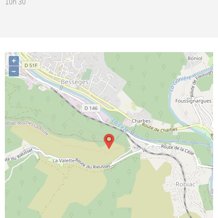
10h 30
+
−