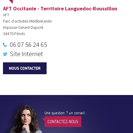
AFT Occitanie - Territoire Languedoc-Roussillon
AFT
Parc d'activités Méditerranée
Impasse Gérard Dupont
34470
Pérols
06 07 56 24 65
Site Internet
NOUS CONTACTER
Une question ? un conseil :
CONTACTEZ-NOUS