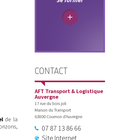
CONTACT
AFT Transport & Logistique
Auvergne
17 rue du bois joli
Maison du Transport
63800
Cournon d'Auvergne
el
de la
orizons,
07 87 13 86 66
Site Internet