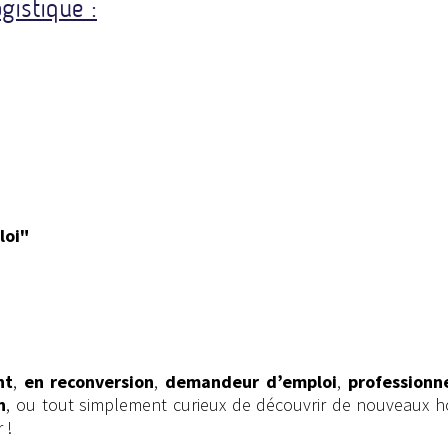
gistique :
loi"
nt
,
en reconversion
,
demandeur d’emploi
,
professionn
n
, ou tout simplement curieux de découvrir de nouveaux h
 !