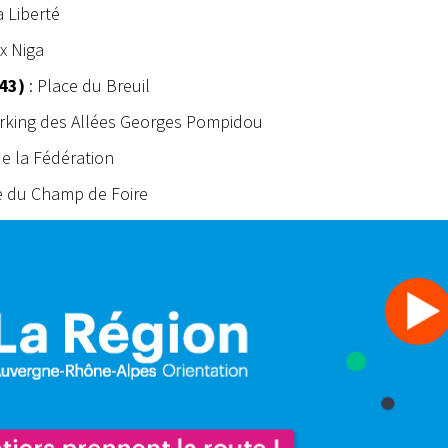
a Liberté
ix Niga
43)
: Place du Breuil
arking des Allées Georges Pompidou
de la Fédération
e du Champ de Foire