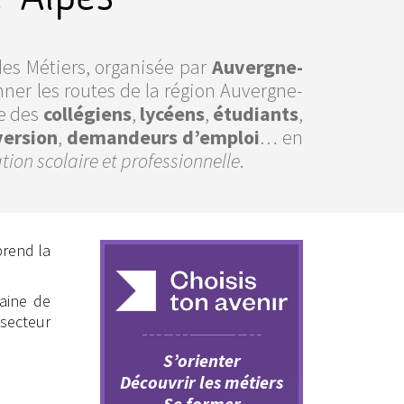
es Métiers, organisée par
Auvergne-
onner les routes de la région Auvergne-
re des
collégiens
,
lycéens
,
étudiants
,
version
,
demandeurs d’emploi
… en
tion scolaire et professionnelle
.
prend la
zaine de
 secteur
S’orienter
Découvrir les métiers
Se former