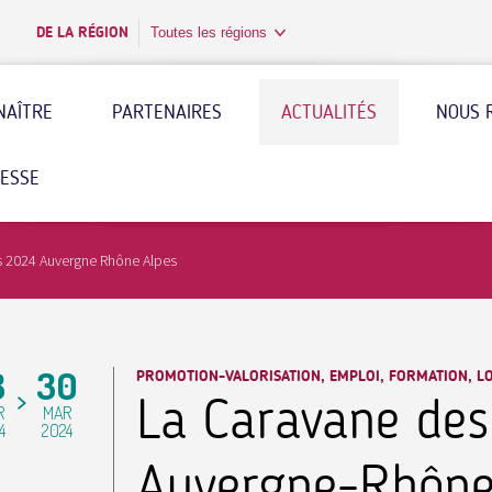
DE LA RÉGION
Toutes les régions
NAÎTRE
PARTENAIRES
ACTUALITÉS
NOUS 
RESSE
s 2024 Auvergne Rhône Alpes
8
30
PROMOTION-VALORISATION, EMPLOI, FORMATION, LO
La Caravane des
R
MAR
4
2024
Auvergne-Rhône