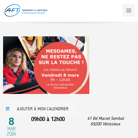
Aller
au
contenu
principal
AJOUTER À MON CALENDRIER
8
09h00
à
12h00
41 Bd Marcel Sembat
69200
Vénissieux
MAR
2024