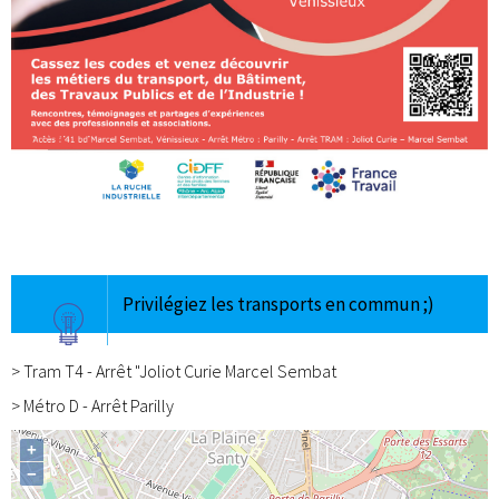
Privilégiez les transports en commun ;)
> Tram T4 - Arrêt "Joliot Curie Marcel Sembat
> Métro D - Arrêt Parilly
+
−