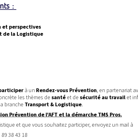
nts :
n et perspectives
 de la Logistique
participer
à un
Rendez-vous Prévention
, en partenariat a
 concrète les thèmes de
santé
et de
sécurité au travail
et in
 la branche
Transport & Logistique
.
sion Prévention de l'AFT et la démarche TMS Pros.
stique et que vous souhaitez participer, envoyez un mail à
 89 38 43 18