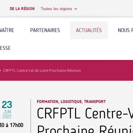
DE LA RÉGION
Toutes les régions
NAÎTRE
PARTENAIRES
ACTUALITÉS
NOUS 
RESSE
CRFPTL Centre Val de Loire Prochaine Réunion
23
FORMATION, LOGISTIQUE, TRANSPORT
CRFPTL Centre-V
JUN
2022
30
à
17h00
Prochaine Réun