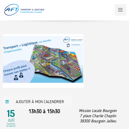
Aller
au
contenu
principal
AJOUTER À MON CALENDRIER
15
13h30
à
15h30
Mission Locale Bourgoin
7 place Charlie Chaplin
AVR
38300
Bourgoin Jallieu
2025