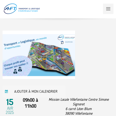
Aller
au
contenu
principal
AJOUTER À MON CALENDRIER
15
09h00
à
Mission Locale Villefontaine Centre Simone
Signoret
11h00
AVR
6 carré Léon Blum
2025
38090
Villefontaine