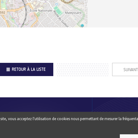
RETOUR À LA LISTE
SUIVANT
Footer
QUI SOMM
site, vous acceptez l'utilisation de cookies nous permettant de mesurer la fréquenta
Une question ? un conseil :
?
CONTACTEZ-NOUS
ESPACE PR