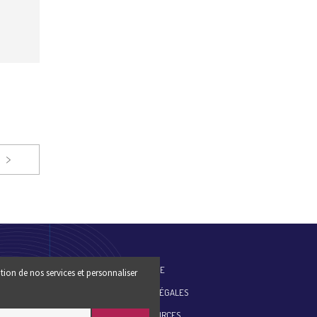
ES-NOUS
PLAN DU SITE
tion de nos services et personnaliser
MENTIONS LÉGALES
ESSE
SITE RESSOURCES