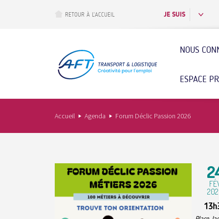
Aller
au
JE SUIS
RETOUR À L’ACCUEIL
contenu
principal
NOUS CON
ESPACE P
Accueil
Agenda
Forum Déclic Passion 2026
2
FÉ
202
13h
Place Ja