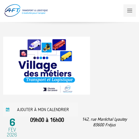
Aller
au
contenu
principal
AJOUTER À MON CALENDRIER
6
09h00
à
16h00
142, rue Maréchal Lyautey
83600
Fréjus
FÉV
2026