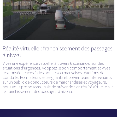
Réalité virtuelle : franchissement des passages
à niveau
Vivez une expérience virtuelle, à travers 6 scénarios, sur des
situations d’urgences. Adoptez le bon comportement et vivez
les conséquences à des bonnes ou mauvaises réactions de
conduite. Formateurs, enseignants et préventeurs intervenants
sur un public de conducteurs de marchandises et voyageurs,
nous vous proposons un kit de prévention en réalité virtuelle sur
le franchissement des passages à niveau.