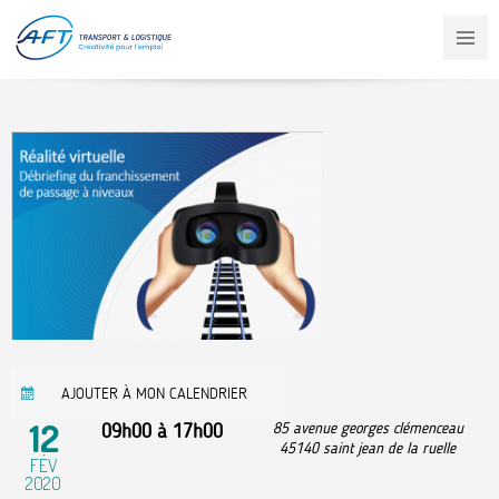
Aller
au
contenu
principal
AJOUTER À MON CALENDRIER
12
09h00
à
17h00
85 avenue georges clémenceau
45140
saint jean de la ruelle
FÉV
2020