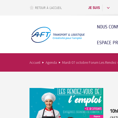
Aller
au
JE SUIS
RETOUR À L’ACCUEIL
contenu
principal
NOUS CON
ESPACE P
Accueil
Agenda
Mardi 07 octobre Forum Les Rendez 
10h
L'AST