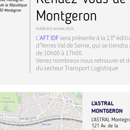
 de la République
Montgeron
30
Montegron
Publié le
6 octobre 2025
L'
AFT IDF
sera présente à la 13ᵉ édit
d’Yerres Val de Seine, qui se tiendra
de 10h00 à 17h00.
Venez nombreux nous retrouver et dé
du secteur Transport Logistique
L'ASTRAL
MONTGERON
L'ASTRAL Montegr
121 Av. de la