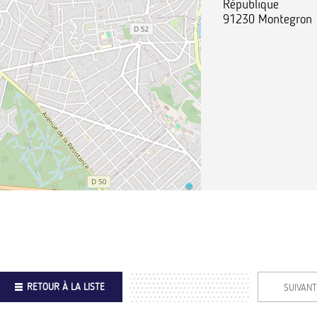
République
91230
Montegron
RETOUR À LA LISTE
SUIVANT