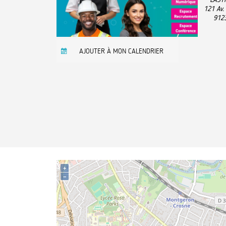
121 Av.
912
AJOUTER À MON CALENDRIER
+
−