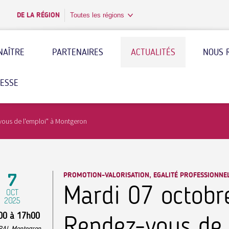
DE LA RÉGION
Toutes les régions
NAÎTRE
PARTENAIRES
ACTUALITÉS
NOUS 
RESSE
vous de l'emploi" à Montgeron
7
PROMOTION-VALORISATION, EGALITÉ PROFESSIONNEL
Mardi 07 octobr
OCT
2025
00
à
17h00
Rendez-vous de 
RAL Montegron