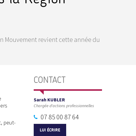
en Mouvement revient cette année du
,
CONTACT
e
Sarah KUBLER
iers
Chargée d'actions professionnelles
07 85 00 87 64
, peut-
LUI ÉCRIRE