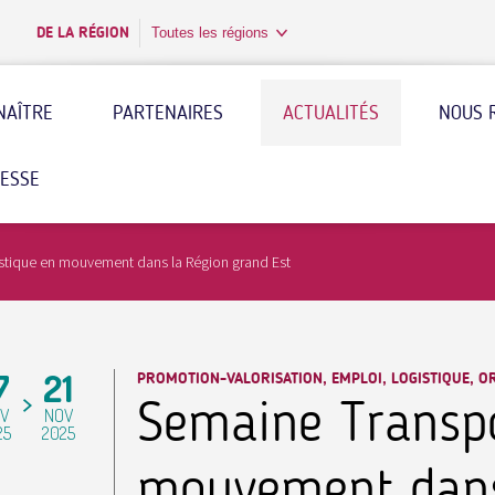
DE LA RÉGION
Toutes les régions
NAÎTRE
PARTENAIRES
ACTUALITÉS
NOUS 
RESSE
stique en mouvement dans la Région grand Est
7
21
PROMOTION-VALORISATION, EMPLOI, LOGISTIQUE, O
Semaine Transpo
V
NOV
25
2025
mouvement dans