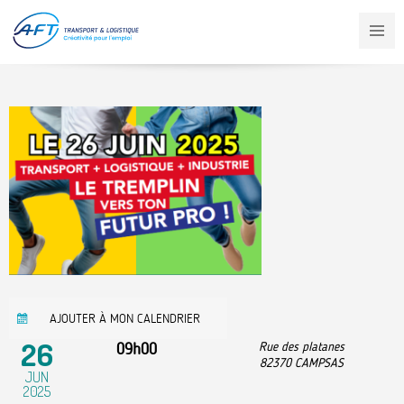
Aller
au
contenu
principal
AJOUTER À MON CALENDRIER
26
09h00
Rue des platanes
82370
CAMPSAS
JUN
2025