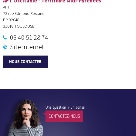
AFT Occitanie - Territoire Midi-Pyrénées
AFT
72 rue Edmond Rostand
BP 92048
31018
TOULOUSE
06 40 51 28 74
Site Internet
NOUS CONTACTER
Une question ? un conseil :
CONTACTEZ-NOUS