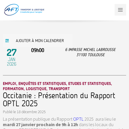
Aller
au
contenu
principal
AJOUTER À MON CALENDRIER
27
09h00
6 IMPASSE MICHEL LABROUSSE
31100
TOULOUSE
JAN
2026
EMPLOI, ENQUÊTES ET STATISTIQUES, ETUDES ET STATISTIQUES,
FORMATION, LOGISTIQUE, TRANSPORT
Occitanie : Présentation du Rapport
OPTL 2025
Publié le
18 décembre 2025
La présentation publique du Rapport
OPTL
2025 aura lieu le
mardi 27 janvier prochain de 9h à 12h
dans les locaux du