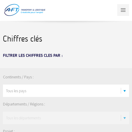
Aller
au
contenu
principal
Chiffres clés
FILTRER LES CHIFFRES CLES PAR :
Continents / Pays :
Départements / Régions :
Projet :