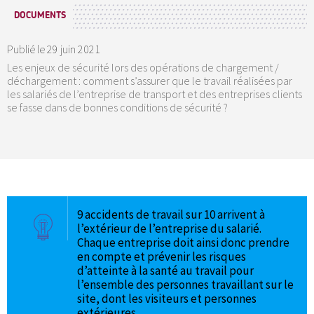
DOCUMENTS
Publié le
29 juin 2021
Les enjeux de sécurité lors des opérations de chargement /
déchargement : comment s’assurer que le travail réalisées par
les salariés de l’entreprise de transport et des entreprises clients
se fasse dans de bonnes conditions de sécurité ?
9 accidents de travail sur 10 arrivent à
l’extérieur de l’entreprise du salarié.
Chaque entreprise doit ainsi donc prendre
en compte et prévenir les risques
d’atteinte à la santé au travail pour
l’ensemble des personnes travaillant sur le
site, dont les visiteurs et personnes
extérieures.