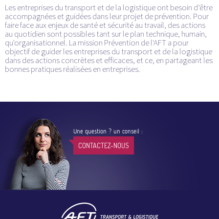
Les entreprises du transport et de la logistique ont besoin d’être
accompagnées et guidées dans leur projet de prévention. Pour
faire face aux enjeux de santé et sécurité au travail, des actions
au quotidien sont possibles tant sur le plan technique, humain,
qu'organisationnel. La mission Prévention de l'AFT a pour
objectif de guider les entreprises du transport et de la logistique
dans des actions concrètes et efficaces, et ce, en partageant les
bonnes pratiques réalisées en entreprises.
Une question ? un conseil :
CONTACTEZ-NOUS