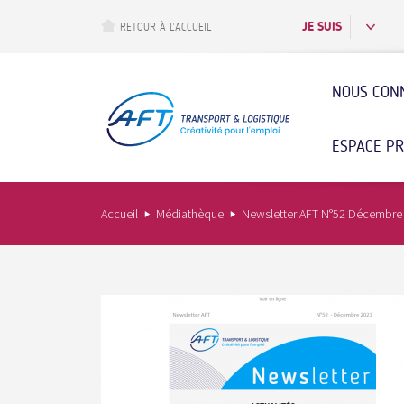
Aller
au
JE SUIS
RETOUR À L’ACCUEIL
contenu
principal
NOUS CON
ESPACE P
Accueil
Médiathèque
Newsletter AFT N°52 Décembre