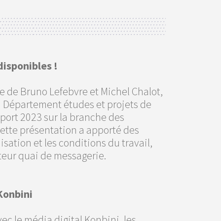
isponibles !
e de Bruno Lefebvre et Michel Chalot,
du Département études et projets de
pport 2023 sur la branche des
 Cette présentation a apporté des
ation et les conditions du travail,
teur quai de messagerie.
Konbini
ec le média digital Konbini, les