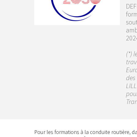
DEFF
for
sout
ambi
202
(*) 
trav
Eura
des 
LILL
pour
Tran
Pour les formations à la conduite routière,