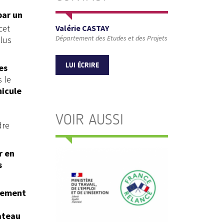
par un
cet
Valérie CASTAY
Département des Etudes et des Projets
plus
LUI ÉCRIRE
es
 le
hicule
VOIR AUSSI
dre
r en
s
èrement
ateau