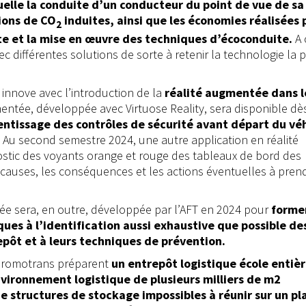
uelle la conduite d’un conducteur du point de vue de sa
ions de CO
induites, ainsi que les économies réalisées 
2
 et la mise en œuvre des techniques d’écoconduite.
A 
ec différentes solutions de sorte à retenir la technologie la 
 innove avec l’introduction de la
réalité augmentée dans l
mentée, développée avec Virtuose Reality, sera disponible dès
rentissage des contrôles de sécurité avant départ du vé
. Au second semestre 2024, une autre application en réalité
ostic des voyants orange et rouge des tableaux de bord des
s causes, les conséquences et les actions éventuelles à pren
ée sera, en outre, développée par l’AFT en 2024 pour
forme
iques à l’identification aussi exhaustive que possible de
epôt et à leurs techniques de prévention.
 Promotrans préparent
un entrepôt logistique école enti
nvironnement logistique de plusieurs milliers de m2
e structures de stockage impossibles à réunir sur un pl