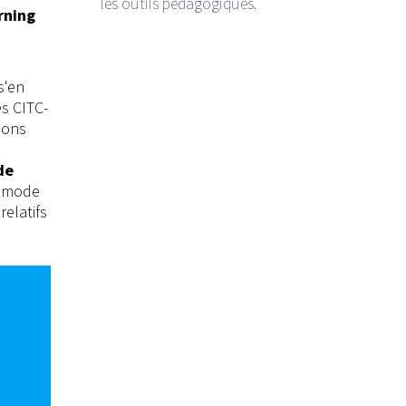
les outils pédagogiques.
rning
s'en
es CITC-
ions
de
u mode
relatifs