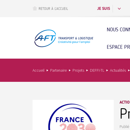
Aller
au
JE SUIS
RETOUR À L’ACCUEIL
contenu
principal
NOUS CON
ESPACE P
Accueil
Partenaire
Projets
DEFFI-TL
Actualités
ACTIO
P
Publié 