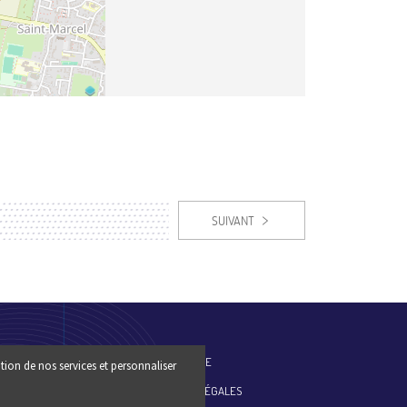
SUIVANT
ES-NOUS
PLAN DU SITE
tion de nos services et personnaliser
MENTIONS LÉGALES
ESSE