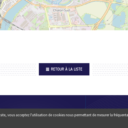
RETOUR À LA LISTE
Footer
QUI SOMM
site, vous acceptez l'utilisation de cookies nous permettant de mesurer la fréquenta
Une question ? un conseil :
?
CONTACTEZ-NOUS
ESPACE PR