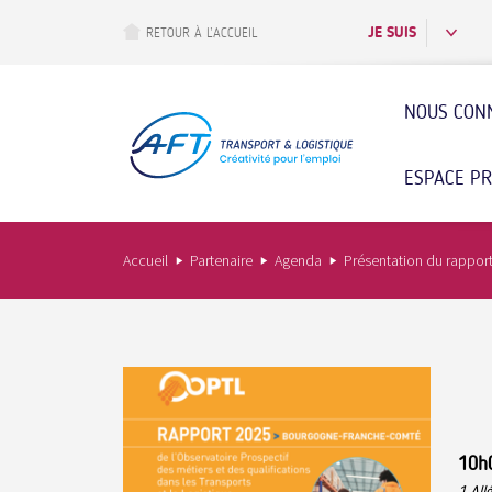
Aller
au
JE SUIS
RETOUR À L’ACCUEIL
contenu
principal
NOUS CON
ESPACE P
Accueil
Partenaire
Agenda
Présentation du rapport
10h
1 All