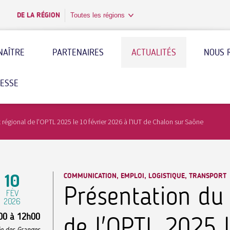
DE LA RÉGION
Toutes les régions
NAÎTRE
PARTENAIRES
ACTUALITÉS
NOUS 
RESSE
 régional de l'OPTL 2025 le 10 février 2026 à l'IUT de Chalon sur Saône
10
COMMUNICATION, EMPLOI, LOGISTIQUE, TRANSPORT
Présentation du 
FÉV
2026
00
à
12h00
de l'OPTL 2025 l
ée des Granges