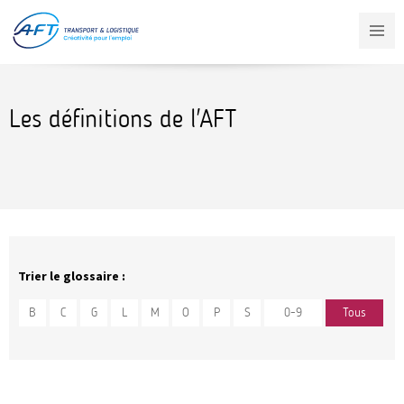
Aller
au
contenu
principal
Les définitions de l'AFT
Trier le glossaire :
B
C
G
L
M
O
P
S
0-9
Tous