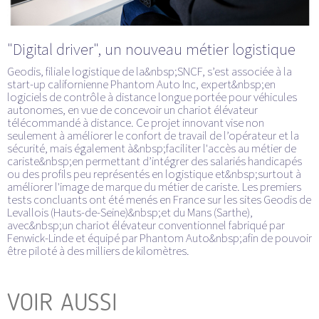
"Digital driver", un nouveau métier logistique
Geodis, filiale logistique de la&nbsp;SNCF, s’est associée à la
start-up californienne Phantom Auto Inc, expert&nbsp;en
logiciels de contrôle à distance longue portée pour véhicules
autonomes, en vue de concevoir un chariot élévateur
télécommandé à distance. Ce projet innovant vise non
seulement à améliorer le confort de travail de l’opérateur et la
sécurité, mais également à&nbsp;faciliter l'accès au métier de
cariste&nbsp;en permettant d’intégrer des salariés handicapés
ou des profils peu représentés en logistique et&nbsp;surtout à
améliorer l'image de marque du métier de cariste. Les premiers
tests concluants ont été menés en France sur les sites Geodis de
Levallois (Hauts-de-Seine)&nbsp;et du Mans (Sarthe),
avec&nbsp;un chariot élévateur conventionnel fabriqué par
Fenwick-Linde et équipé par Phantom Auto&nbsp;afin de pouvoir
être piloté à des milliers de kilomètres.
VOIR AUSSI