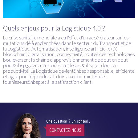
Quels enjeux pour la Logistique 4.0 ?
La crise sanitaire mondiale a eu l'effet d'un accélérateur sur les
mutations déjà enclenchées dans le secteur du Transport et de
la Logistique. Automatisation, intelligence artificielle (IA),
blockchain, digitalisation, connectivité, toutes ces technologies
bouleversent la chaîne d'approvisionnement de bout en bout
pour&nbsp;gagner en coûts, en délais,&nbsp;et donc en
productivité. La Logistique devient&nbsp;responsable, efficiente
et agile pour répondre à la fois aux contraintes des
fournisseurs&nbsp;et à la satisfaction client.
Une question ? un conseil :
CONTACTEZ-NOUS