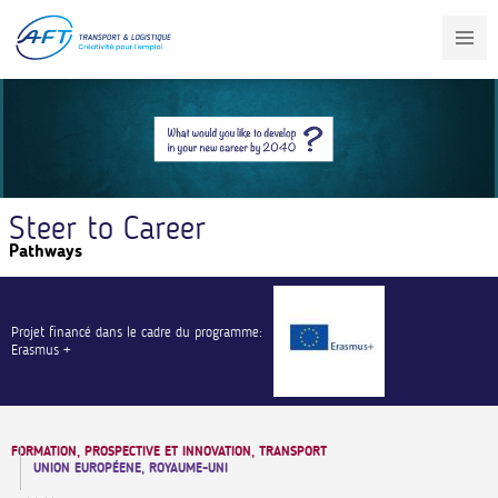
Aller
au
contenu
principal
Steer to Career
Pathways
Projet financé dans le cadre du programme:
Erasmus +
FORMATION, PROSPECTIVE ET INNOVATION, TRANSPORT
UNION EUROPÉENE, ROYAUME-UNI